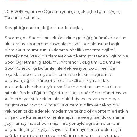
2018-2019 Eğitim ve Öğretim yılını gerçekleştirdiğimiz Açılış
Töreni ile kutladık.
Sevgili öğrenciler, değerli meslektaşlar,
Sporun çok önemli bir sektör haline geldiği günümüzde artan
uluslararası spor organizasyonlarına ve spor olgusuna bağlı
olarak kurumumuzun uluslararası nitelik kazanma eğilimi,
stratejik nitelikteki planlamayı öne çıkarmıştır.Beden Eğitimi ve
Spor Öğretmenliği Bölümü, Antrenörlük Eğitimi Bölümü ve
Spor Yöneticiliği Bölümleri ile Rekreasyon bölümlerinden
teşekkül eden ve üç bölümümüzde de ikinci öğretime
başlayan, eğitim süresi 4 yıl olan fakültemiz yukarıdaki
esaslardan hareketle yöre ve ülke hizmetine sunmak üzere
nitelikli Beden Eğitimi Öğretmeni, Antrenör, Spor Yöneticisi ve
Animatör yetiştirerek bu alandaki ihtiyaca cevap vermeye
çalışmaktadır.Spor Bilimleri Fakültemiz; bilim ve teknolojiyi
yakından takip ederek, modern ve teknolojik yöntemleri etkin
bir şekilde kullanarak önemli araştırma ve eğitsel dokümanlar
yayınlamayı hedef edinmiştir. Bu yönüyle öğretim elemanı
başına düşen yıllık yayın sayısını arttırmayı, her bir bölüm için
çağdaş normlarda en uygun eğitim programını oluşturmayı,