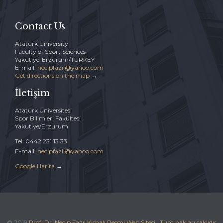
Contact Us
Atatürk University
Faculty of Sport Sciences
Yakutiye-Erzurum/TURKEY
E-mail:
necipfazil@yahoo.com
Get directions on the map
→
İletişim
Atatürk Üniversitesi
Spor Bilimleri Fakültesi
Yakutiye/Erzurum
Tel: 0442 231 13 33
E-mail:
necipfazil@yahoo.com
Google Harita
→
© 2019
Prof. Dr. Necip Fazıl Kishalı Resmi Web Sitesi
.
Tüm hakları saklıdır