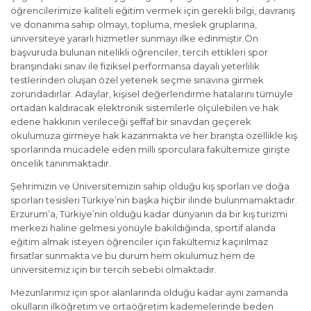
öğrencilerimize kaliteli eğitim vermek için gerekli bilgi, davranış
ve donanıma sahip olmayı, topluma, meslek gruplarına,
üniversiteye yararlı hizmetler sunmayı ilke edinmiştir.Ön
başvuruda bulunan nitelikli öğrenciler, tercih ettikleri spor
branşındaki sınav ile fiziksel performansa dayalı yeterlilik
testlerinden oluşan özel yetenek seçme sınavına girmek
zorundadırlar. Adaylar, kişisel değerlendirme hatalarını tümüyle
ortadan kaldıracak elektronik sistemlerle ölçülebilen ve hak
edene hakkının verileceği şeffaf bir sınavdan geçerek
okulumuza girmeye hak kazanmakta ve her branşta özellikle kış
sporlarında mücadele eden milli sporculara fakültemize girişte
öncelik tanınmaktadır.
Şehrimizin ve Üniversitemizin sahip olduğu kış sporları ve doğa
sporları tesisleri Türkiye’nin başka hiçbir ilinde bulunmamaktadır.
Erzurum’a, Türkiye’nin olduğu kadar dünyanın da bir kış turizmi
merkezi haline gelmesi yönüyle bakıldığında, sportif alanda
eğitim almak isteyen öğrenciler için fakültemiz kaçırılmaz
fırsatlar sunmakta ve bu durum hem okulumuz hem de
üniversitemiz için bir tercih sebebi olmaktadır.
Mezunlarımız için spor alanlarında olduğu kadar aynı zamanda
okulların ilköğretim ve ortaöğretim kademelerinde beden