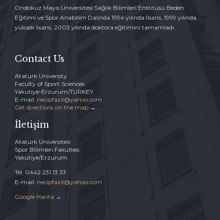
Ondokuz Mayıs Üniversitesi Sağlık Bilimleri Enstitüsü Beden
Eğitimi ve Spor Anabilim Dalında 1994 yılında lisans, 1999 yılında
yüksek lisans, 2003 yılında doktora eğitimini tamamladı.
Contact Us
Atatürk University
Faculty of Sport Sciences
Yakutiye-Erzurum/TURKEY
E-mail:
necipfazil@yahoo.com
Get directions on the map
→
İletişim
Atatürk Üniversitesi
Spor Bilimleri Fakültesi
Yakutiye/Erzurum
Tel: 0442 231 13 33
E-mail:
necipfazil@yahoo.com
Google Harita
→