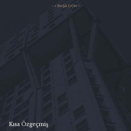
– ↑ BAŞA DÖN –

İLETİŞİM FORMU →
Kısa Özgeçmiş