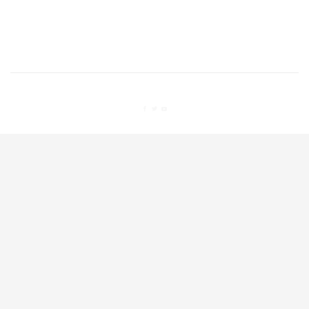


