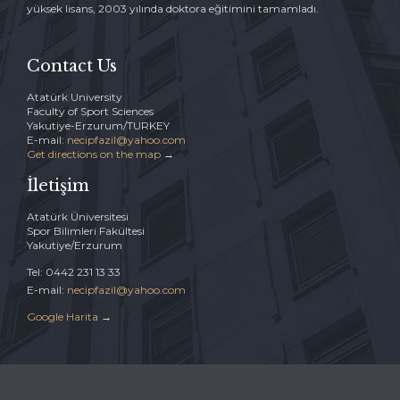
yüksek lisans, 2003 yılında doktora eğitimini tamamladı.
Contact Us
Atatürk University
Faculty of Sport Sciences
Yakutiye-Erzurum/TURKEY
E-mail:
necipfazil@yahoo.com
Get directions on the map
→
İletişim
Atatürk Üniversitesi
Spor Bilimleri Fakültesi
Yakutiye/Erzurum
Tel: 0442 231 13 33
E-mail:
necipfazil@yahoo.com
Google Harita
→