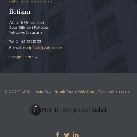
Get directions on the map
→
İletişim
Atatürk Üniversitesi
Spor Bilimleri Fakültesi
Yakutiye/Erzurum
Tel: 0442 231 13 33
E-mail:
necipfazil@yahoo.com
Google Harita
→
© 2019
Prof. Dr. Necip Fazıl Kishalı Resmi Web Sitesi
.
Tüm hakları saklıdır


