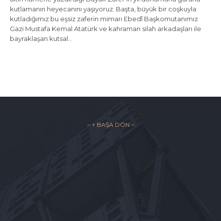
kutlamanın heyecanını yaşıyoruz. Başta, büyük bir coşkuyla
kutladığımız bu eşsiz zaferin mimarı Ebedî Başkomutanımız
Gazi Mustafa Kemal Atatürk ve kahraman silah arkadaşları ile
bayraklaşan kutsal…
– ↑ BAŞA DÖN –